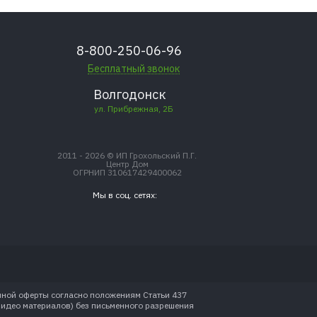
8-800-250-06-96
Бесплатный звонок
Волгодонск
ул. Прибрежная, 2Б
2011 - 2026 © ИП Грохольский П.Г.
Центр Дом
ОГРНИП 310617429400062
Мы в соц. сетях:
чной оферты согласно положениям Статьи 437
видео материалов) без письменного разрешения