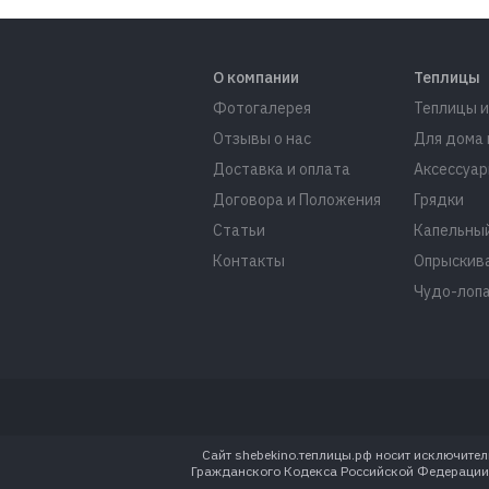
О компании
Теплицы
Фотогалерея
Теплицы и
Отзывы о нас
Для дома 
Доставка и оплата
Аксессуар
Договора и Положения
Грядки
Статьи
Капельный
Контакты
Опрыскив
Чудо-лоп
Сайт shebekino.теплицы.рф носит исключите
Гражданского Кодекса Российской Федерации. 