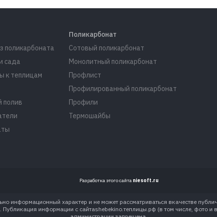
Поликарбонат
з поликарбоната
Сотовый поликарбонат
и сада
Монолитный поликарбонат
ы к теплицам
Профлист
Профилированный поликарбонат
 полив
Профили
атели
Термошайбы
аты
Разработка этого сайта
niesoft.ru
льно информационный характер и не может рассматриваться вкачестве публи
Публикация информации с сайтаshebekino.теплицы.рф (в том числе, фото и 
администрации запрещена.